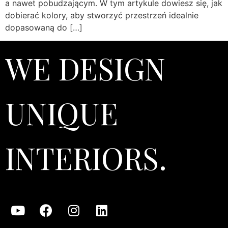
a nawet pobudzającym. W tym artykule dowiesz się, jak
dobierać kolory, aby stworzyć przestrzeń idealnie
dopasowaną do […]
WE DESIGN
UNIQUE
INTERIORS.