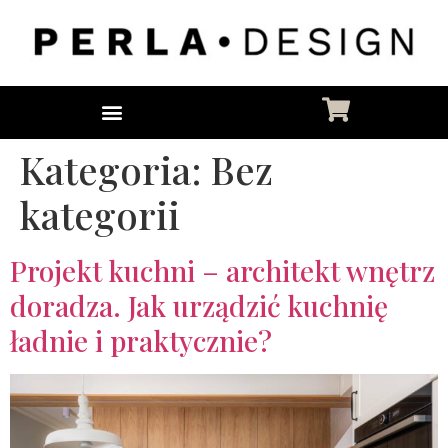
Kategoria:
Bez
kategorii
Projekt kuchni – architekt wnętrz
doradza. Jak urządzić kuchnię
ładnie i praktycznie?