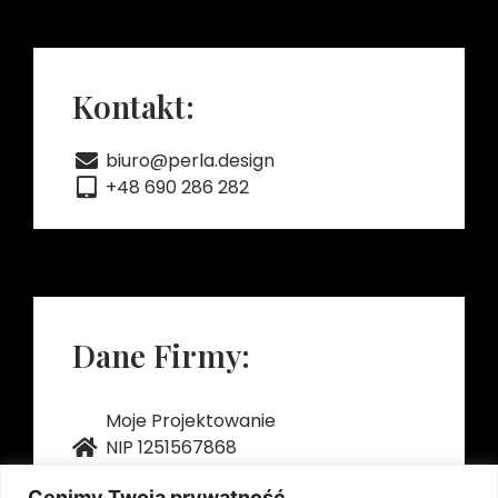
Kontakt:
biuro@perla.design
+48 690 286 282
Dane Firmy:
Moje Projektowanie
NIP 1251567868
REGON 522218060
Cenimy Twoją prywatność