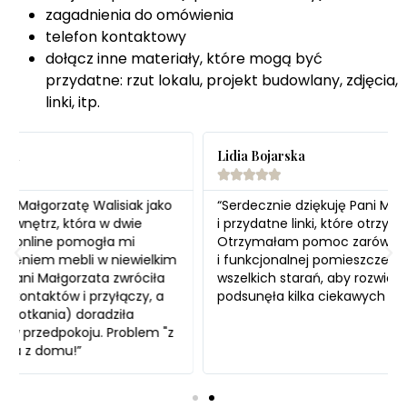
zagadnienia do omówienia
telefon kontaktowy
dołącz inne materiały, które mogą być
przydatne: rzut lokalu, projekt budowlany, zdjęcia,
linki, itp.
Lidia Bojarska





“Serdecznie dziękuję Pani Małgosi za fachową poradę
i przydatne linki, które otrzymałam po konsultacji.
Otrzymałam pomoc zarówno od strony wizualnej, jak
i funkcjonalnej pomieszczeń. Pani Małgosia dołożyła
wszelkich starań, aby rozwiać moje wątpliwości i
podsunęła kilka ciekawych rozwiązań.”